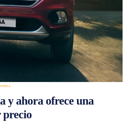
rsión a...
a y ahora ofrece una
 precio