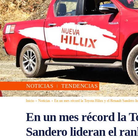
NOTICIAS
TENDENCIAS
Inicio
Noticias
En un mes récord la Toyota Hilux y el Renault Sandero lid
En un mes récord la To
Sandero lideran el ran