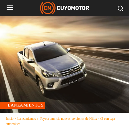
LANZAMIENTOS
Inicio
Lanzamientos
Toyota anuncia nuevas versiones de Hilux 4x2 con caja
automática