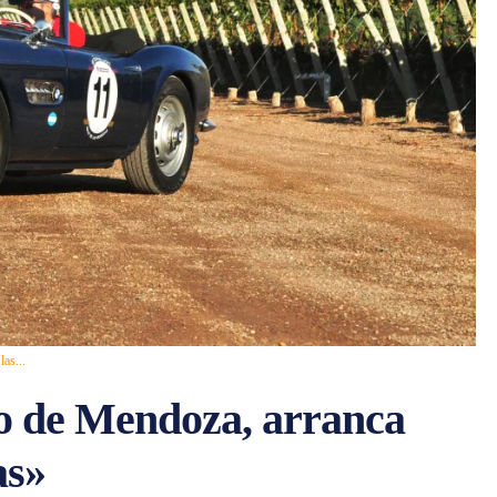
as...
co de Mendoza, arranca
as»