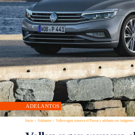
ADELANTOS
Inicio
Adelantos
Volkswagen renueva el Passat y adelanta sus imágenes