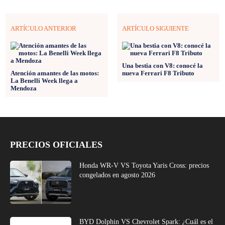
ARTÍCULO ANTERIOR
ARTÍCULO SIGUIENTE
Una bestia con V8: conocé la
Atención amantes de las motos:
nueva Ferrari F8 Tributo
La Benelli Week llega a
Mendoza
PRECIOS OFICIALES
Honda WR-V VS Toyota Yaris Cross: precios
congelados en agosto 2026
BYD Dolphin VS Chevrolet Spark: ¿Cuál es el