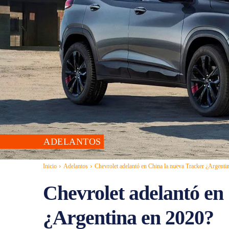
ADELANTOS
Inicio
Adelantos
Chevrolet adelantó en China la nueva Tracker ¿Argenti
Chevrolet adelantó en
¿Argentina en 2020?