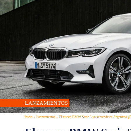
LANZAMIENTOS
Inicio
Lanzamientos
El nuevo BMW Serie 3 ya se vende en Argentina ¿P