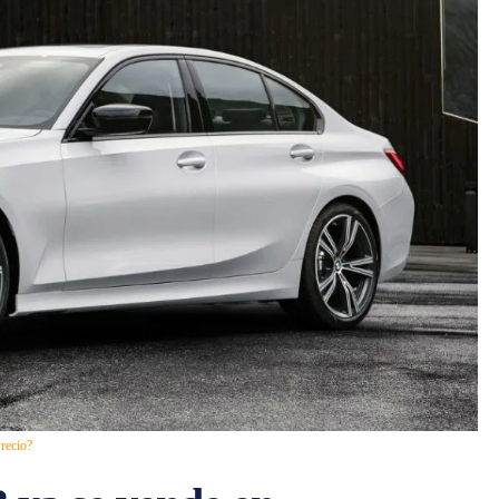
recio?