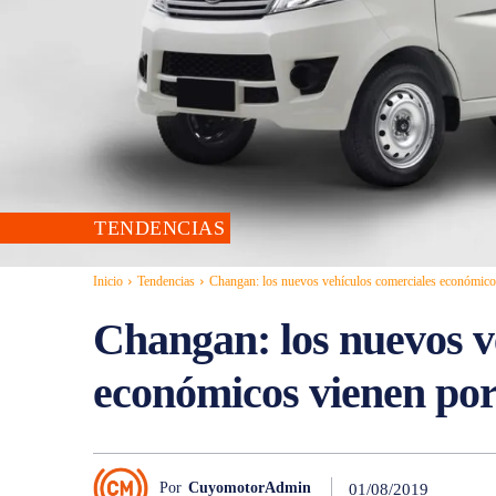
TENDENCIAS
Inicio
Tendencias
Changan: los nuevos vehículos comerciales económico
Changan: los nuevos v
económicos vienen po
Por
CuyomotorAdmin
01/08/2019