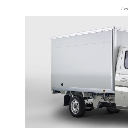
- Adve