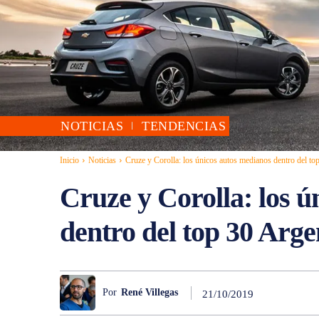
NOTICIAS
TENDENCIAS
Inicio
Noticias
Cruze y Corolla: los únicos autos medianos dentro del to
Cruze y Corolla: los ú
dentro del top 30 Arge
Por
René Villegas
21/10/2019