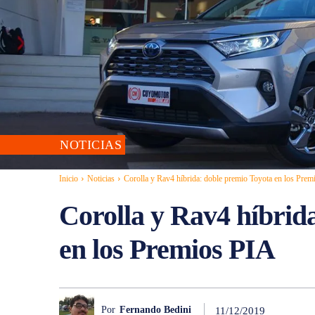
NOTICIAS
Inicio
Noticias
Corolla y Rav4 híbrida: doble premio Toyota en los Pre
Corolla y Rav4 híbrid
en los Premios PIA
Por
Fernando Bedini
11/12/2019