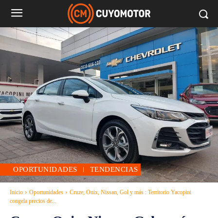
OPORTUNIDADES
TENDENCIAS
Inicio
Oportunidades
Cruze, Onix, Nissan, Gol y más : Territorio Yacopini
congela precios de...