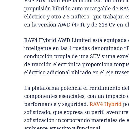
Este SUV mantiene la motorización ofrecid
propulsión híbrido auto-recargable de RA
eléctrico y otro 2.5 naftero- que trabajan
en la versión AWD (4×4), y de 218 CV en el
RAV4 Hybrid AWD Limited está equipada c
inteligente en las 4 ruedas denominado “E
conducción propia de una SUV y una excele
de tracción electrónica proporciona torque
eléctrico adicional ubicado en el eje traser
La plataforma potencia el rendimiento de
componentes esenciales, con un impacto di
performance y seguridad.
RAV4 Hybrid
pos
sofisticado, que expresa su perfil aventur
sofisticación incorporando materiales de e
ambiente atractivo y funcional.