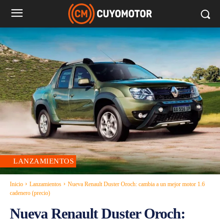
LANZAMIENTOS
Inicio
Lanzamientos
Nueva Renault Duster Oroch: cambia a un mejor motor 1.6
cadenero (precio)
Nueva Renault Duster Oroch: