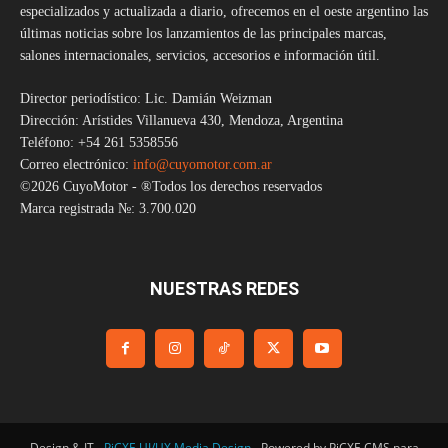
especializados y actualizada a diario, ofrecemos en el oeste argentino las
últimas noticias sobre los lanzamientos de las principales marcas,
salones internacionales, servicios, accesorios e información útil.
Director periodístico: Lic. Damián Weizman
Dirección: Arístides Villanueva 430, Mendoza, Argentina
Teléfono: +54 261 5358556
Correo electrónico:
info@cuyomotor.com.ar
©2026 CuyoMotor - ®Todos los derechos reservados
Marca registrada №: 3.700.020
NUESTRAS REDES
Design & IT -
PiCXE UI/UX Media Design
- Powered by PiCXE CMS para