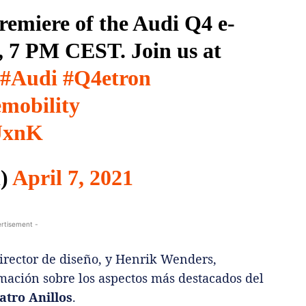
premiere of the Audi Q4 e-
, 7 PM CEST. Join us at
#Audi
#Q4etron
emobility
rJxnK
l)
April 7, 2021
rtisement -
director de diseño, y Henrik Wenders,
mación sobre los aspectos más destacados del
atro Anillos
.