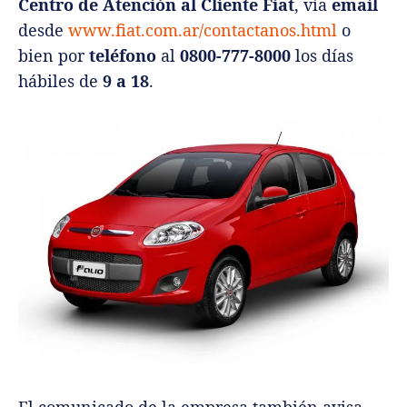
Centro de Atención al Cliente Fiat
, vía
email
desde
www.fiat.com.ar/contactanos.html
o
bien por
teléfono
al
0800-777-8000
los días
hábiles de
9 a 18
.