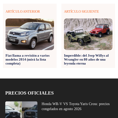
ARTÍCULO ANTERIOR
ARTÍCULO SIGUIENTE
Imperdible: del Jeep Willys al
Fiat llama a revisión a varios
Wrangler en 80 años de una
modelos 2014 (mirá la lista
leyenda eterna
completa)
PRECIOS OFICIALES
Honda WR-V VS Toyota Yaris Cross: precios
congelados en agosto 2026