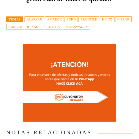
TEMAS
ALASKAN
AMAROK
FORD
FRONTIER
HILUX
NISSAN
RANGER
RENAULT
TOYOTA
VOLKSWAGEN
NOTAS RELACIONADAS