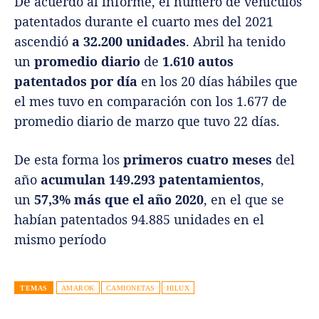
De acuerdo al informe, el número de vehículos
patentados durante el cuarto mes del 2021
ascendió
a 32.200 unidades
. Abril ha tenido
un
promedio diario
de
1.610 autos
patentados
por día
en los 20 días hábiles que
el mes tuvo en comparación con los 1.677 de
promedio diario de marzo que tuvo 22 días.
De esta forma los
primeros cuatro meses
del
año
acumulan 149.293 patentamientos
,
un
57,3% más que el año 2020
, en el que se
habían patentados 94.885 unidades en el
mismo período
TEMAS
AMAROK
CAMIONETAS
HILUX