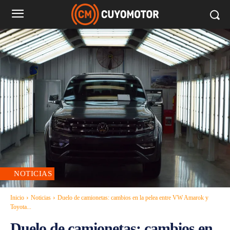
NOTICIAS
Inicio
Noticias
Duelo de camionetas: cambios en la pelea entre VW Amarok y
Toyota...
Duelo de camionetas: cambios en