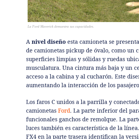
La Ford Maverick demuestra sus capacidades.
A
nivel diseño
esta camioneta se presenta 
de camionetas pickup de óvalo, como un c
superficies limpias y sólidas y ruedas ubic
musculatura. Una cintura más baja y un ce
acceso a la cabina y al cucharón. Este dis
aumentando la interacción de los pasajeros
Los faros C unidos a la parrilla y conectad
camionetas
Ford
. La parte inferior del pa
funcionales ganchos de remolque. La parte
luces también es característica de la línea.
FX4 en la parte trasera identifican la vers