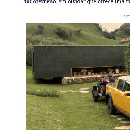
todoterreno
, sin olvidar que ofrece una
r
- Adve