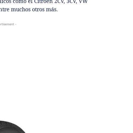
nicos como el Citroën 2CV, 3CV, VW
entre muchos otros más.
rtisement -