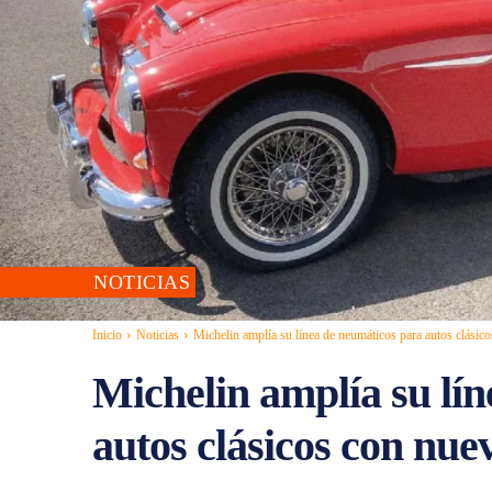
NOTICIAS
Inicio
Noticias
Michelin amplía su línea de neumáticos para autos clási
Michelin amplía su lí
autos clásicos con nue