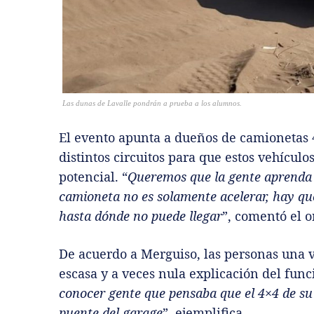
Las dunas de Lavalle pondrán a prueba a los alumnos.
El evento apunta a dueños de camionetas 
distintos circuitos para que estos vehícu
potencial.
“
Queremos que la gente aprenda a
camioneta no es solamente acelerar, hay qu
hasta dónde no puede llegar
”, comentó el o
De acuerdo a Merguiso, las personas una 
escasa y a veces nula explicación del fu
conocer gente que pensaba que el 4×4 de su 
puente del garage
”, ejemplifica.