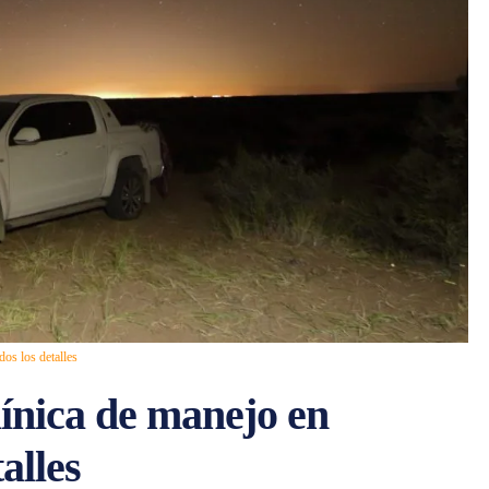
dos los detalles
línica de manejo en
talles