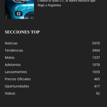
Conocé el Aion UT, el nuevo eléctrico que
llegó a Argentina
SECCIONES TOP
Noticias
5970
Tendencias
3904
Motos
1337
Adelantos
1078
Lanzamientos
1033
Precios Oficiales
465
Oportunidades
417
Videos
92