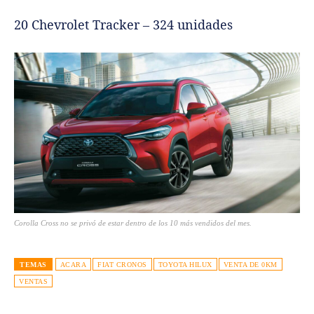
20 Chevrolet Tracker – 324 unidades
Corolla Cross no se privó de estar dentro de los 10 más vendidos del mes.
TEMAS
ACARA
FIAT CRONOS
TOYOTA HILUX
VENTA DE 0KM
VENTAS