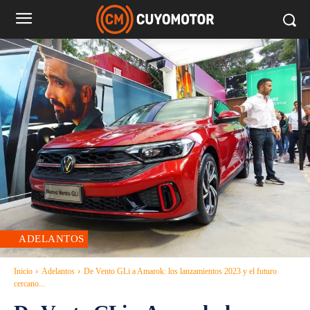
ADELANTOS
Inicio
Adelantos
De Vento GLi a Amarok: los lanzamientos 2023 y el futuro
cercano...