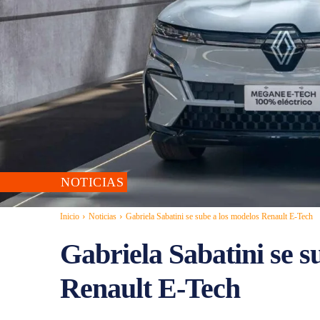
NOTICIAS
Inicio
Noticias
Gabriela Sabatini se sube a los modelos Renault E-Tech
Gabriela Sabatini se s
Renault E-Tech