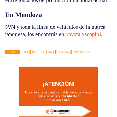
entre todos los de producción nacional actual.
En Mendoza
SW4 y toda la línea de vehículos de la marca
japonesa, los encontrás en
Toyota Yacopini
.
TEMAS
GRS
PRECIOS
SW4
TOYOTA
TOYOTA SW4