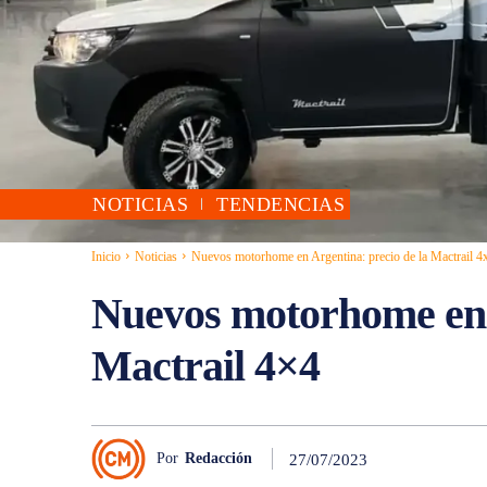
NOTICIAS
TENDENCIAS
Inicio
Noticias
Nuevos motorhome en Argentina: precio de la Mactrail 4
Nuevos motorhome en A
Mactrail 4×4
Por
Redacción
27/07/2023