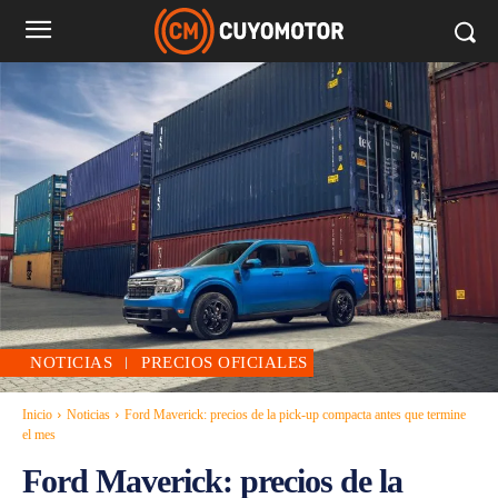
NOTICIAS
PRECIOS OFICIALES
Inicio
Noticias
Ford Maverick: precios de la pick-up compacta antes que termine
el mes
Ford Maverick: precios de la