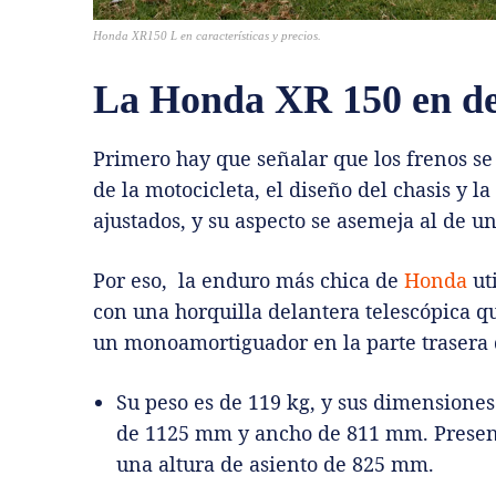
Honda XR150 L en características y precios.
La Honda XR 150 en det
Primero hay que señalar que los frenos se
de la motocicleta, el diseño del chasis y l
ajustados, y su aspecto se asemeja al de u
Por eso, la enduro más chica de
Honda
ut
con una horquilla delantera telescópica q
un monoamortiguador en la parte trasera 
Su peso es de 119 kg, y sus dimensiones
de 1125 mm y ancho de 811 mm. Present
una altura de asiento de 825 mm.