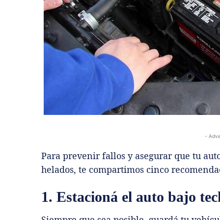
- Adve
Para prevenir fallos y asegurar que tu au
helados, te compartimos cinco recomendac
1. Estacioná el auto bajo te
Siempre que sea posible, guardá tu vehícul