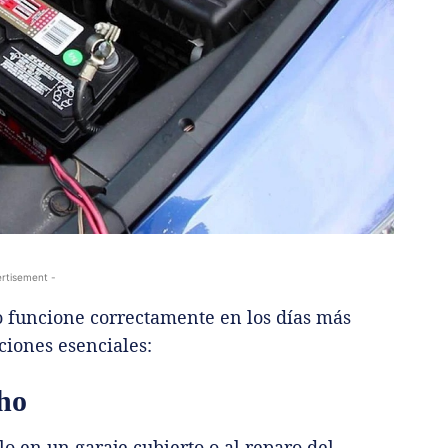
rtisement -
to funcione correctamente en los días más
iones esenciales:
cho
o en un garaje cubierto o al reparo del