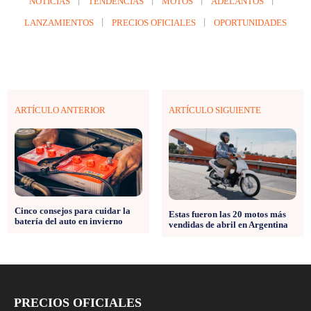
NOTICIAS
TENDENCIAS
MOTOS
ADELANTOS
LANZAMIENTOS
PRECIOS OFICIALES
OPORTUNIDADES
ARTÍCULO ANTERIOR
ARTÍCULO SIGUIENTE
Cinco consejos para cuidar la
Estas fueron las 20 motos más
batería del auto en invierno
vendidas de abril en Argentina
PRECIOS OFICIALES