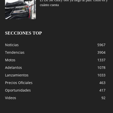
El DFSK Glory 600 ya llegó al país: cómo es y
cuánto cuesta
SECCIONES TOP
Noticias
5967
Tendencias
3904
Motos
1337
Adelantos
1078
Lanzamientos
1033
Precios Oficiales
463
Oportunidades
417
Videos
92