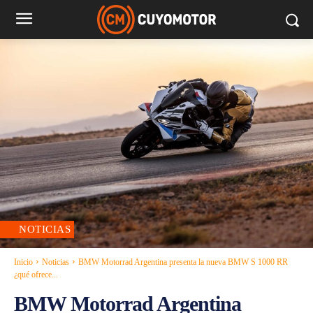
NOTICIAS
Inicio
Noticias
BMW Motorrad Argentina presenta la nueva BMW S 1000 RR
¿qué ofrece...
BMW Motorrad Argentina