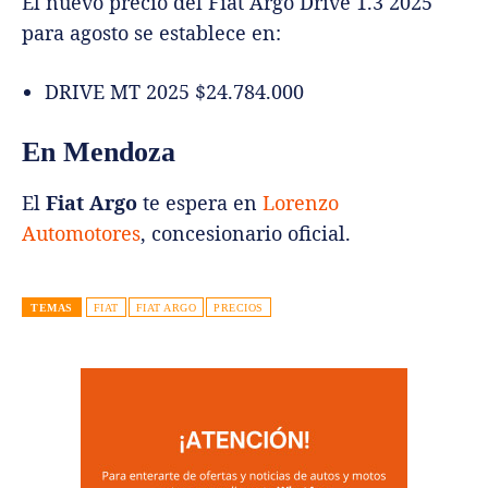
El nuevo precio del Fiat Argo Drive 1.3 2025
para agosto se establece en:
DRIVE MT 2025 $24.784.000
En Mendoza
El
Fiat Argo
te espera en
Lorenzo
Automotores
, concesionario oficial.
TEMAS
FIAT
FIAT ARGO
PRECIOS