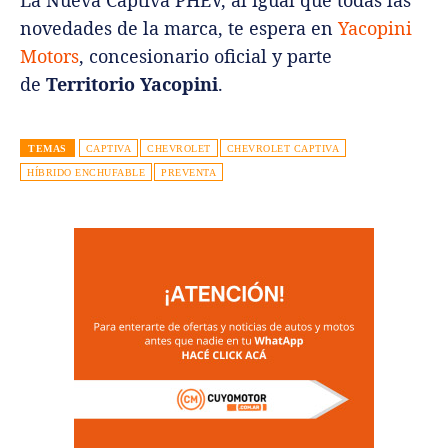
novedades de la marca, te espera en
Yacopini
Motors
, concesionario oficial y parte
de
Territorio Yacopini
.
TEMAS
CAPTIVA
CHEVROLET
CHEVROLET CAPTIVA
HÍBRIDO ENCHUFABLE
PREVENTA