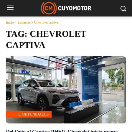
Inicio
Etiquetas
Chevrolet captiva
TAG:
CHEVROLET
CAPTIVA
OPORTUNIDADES
Del Onix al Captiva PHEV, Chevrolet inicia marzo