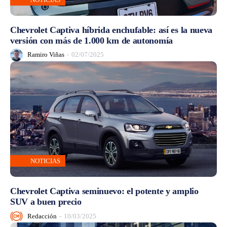
Chevrolet Captiva híbrida enchufable: así es la nueva
versión con más de 1.000 km de autonomía
Ramiro Viñas
-
02/07/2025
NOTICIAS
Chevrolet Captiva seminuevo: el potente y amplio
SUV a buen precio
Redacción
-
10/03/2025