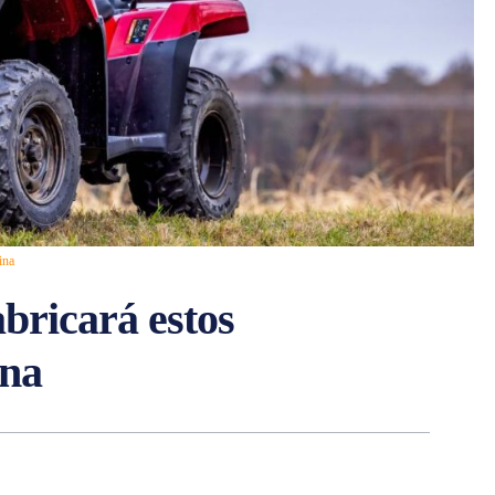
ina
bricará estos
ina