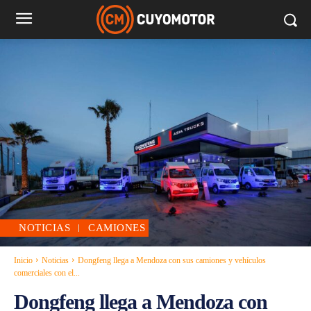
NOTICIAS
CAMIONES
Inicio
Noticias
Dongfeng llega a Mendoza con sus camiones y vehículos
comerciales con el...
Dongfeng llega a Mendoza con