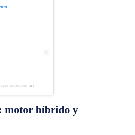
gram
cuyomotor.com.ar)
 motor híbrido y