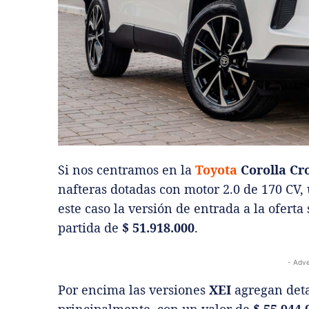
Si nos centramos en la
Toyota
Corolla Cr
nafteras dotadas con motor 2.0 de 170 CV,
este caso la versión de entrada a la ofer
partida de
$ 51.918.000
.
- Adve
Por encima las versiones
XEI
agregan deta
principalmente, con un valor de
$ 55.944.