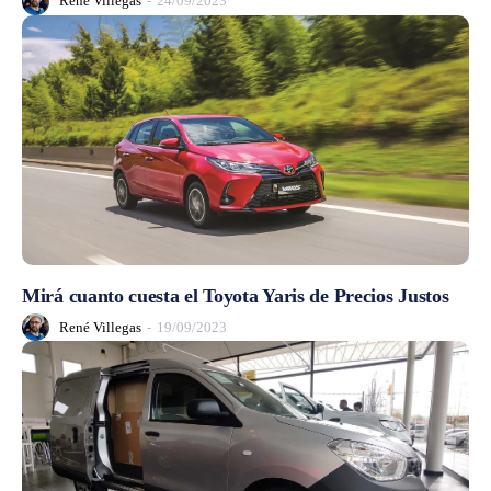
René Villegas
-
24/09/2023
Mirá cuanto cuesta el Toyota Yaris de Precios Justos
René Villegas
-
19/09/2023