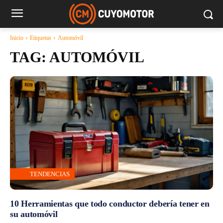
Inicio
Etiquetas
Automóvil
TAG:
AUTOMÓVIL
TENDENCIAS
10 Herramientas que todo conductor debería tener en
su automóvil