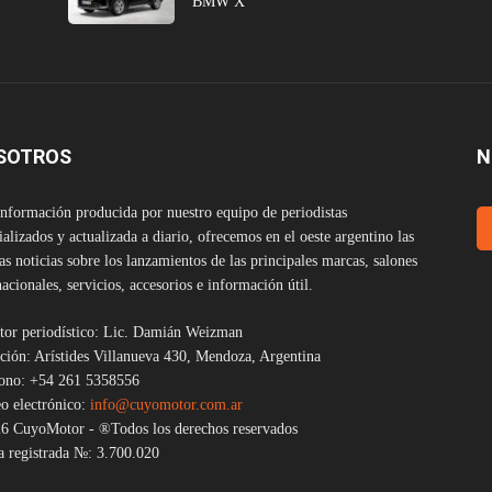
BMW X
SOTROS
N
nformación producida por nuestro equipo de periodistas
ializados y actualizada a diario, ofrecemos en el oeste argentino las
as noticias sobre los lanzamientos de las principales marcas, salones
nacionales, servicios, accesorios e información útil.
tor periodístico: Lic. Damián Weizman
ción: Arístides Villanueva 430, Mendoza, Argentina
fono: +54 261 5358556
o electrónico:
info@cuyomotor.com.ar
6 CuyoMotor - ®Todos los derechos reservados
 registrada №: 3.700.020