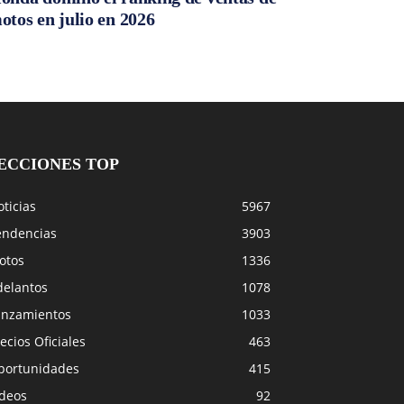
otos en julio en 2026
ECCIONES TOP
ticias
5967
endencias
3903
otos
1336
delantos
1078
anzamientos
1033
ecios Oficiales
463
portunidades
415
ideos
92