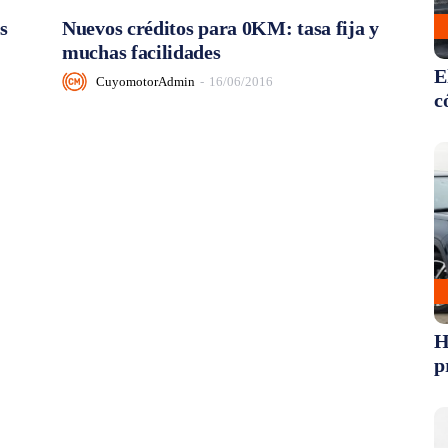
s
Nuevos créditos para 0KM: tasa fija y
muchas facilidades
E
CuyomotorAdmin
-
16/06/2016
c
H
p