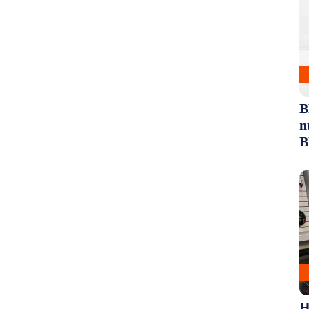
B
n
B
H