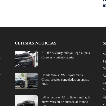
m
ÚLTIMAS NOTICIAS
S
El DFSK Glory 600 ya llegó al país:
No
o
cómo es y cuánto cuesta
T
M
A
:
Honda WR-V VS Toyota Yaris
Cross: precios congelados en agosto
L
2026
Pr
O
BMW lanza el X1 Efficient nafta, la
nueva versión de entrada al mundo
V