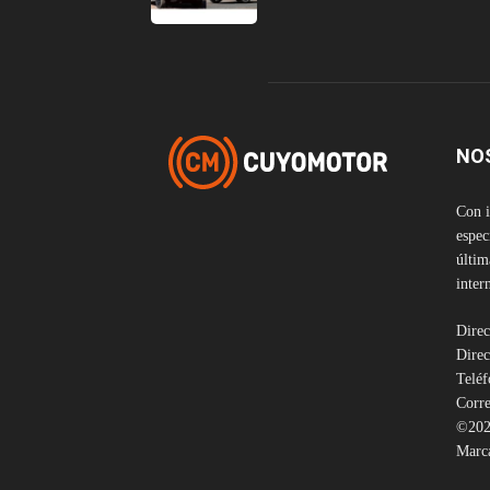
NO
Con i
espec
últim
inter
Direc
Direc
Telé
Corre
©202
Marca