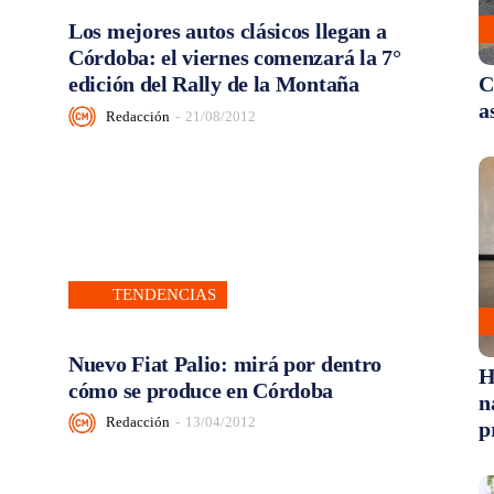
Los mejores autos clásicos llegan a
Córdoba: el viernes comenzará la 7°
edición del Rally de la Montaña
C
a
Redacción
-
21/08/2012
TENDENCIAS
Nuevo Fiat Palio: mirá por dentro
H
cómo se produce en Córdoba
n
Redacción
-
13/04/2012
p