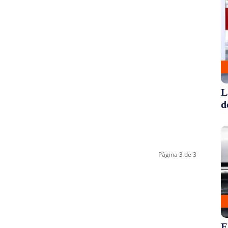
L
d
Página 3 de 3
E