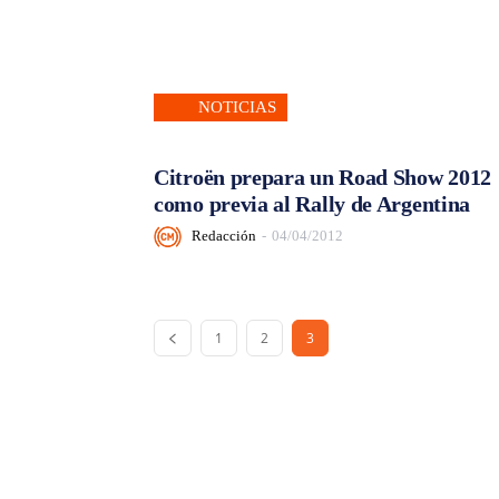
NOTICIAS
Citroën prepara un Road Show 2012
como previa al Rally de Argentina
Redacción
-
04/04/2012
1
2
3