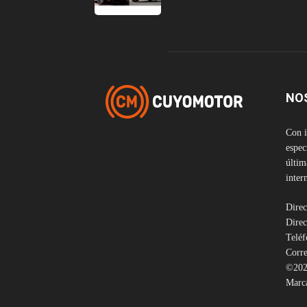
NO
Con i
espec
últim
inter
Direc
Direc
Telé
Corre
©202
Marca