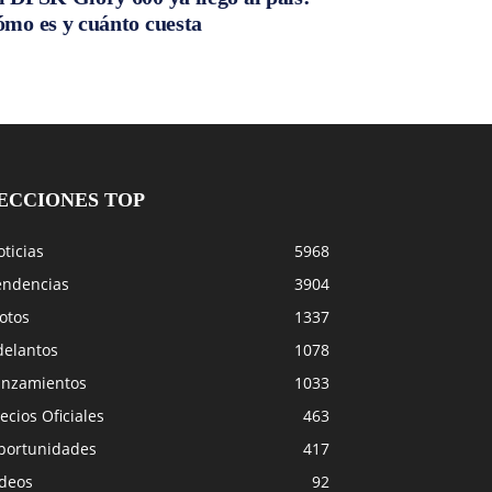
ómo es y cuánto cuesta
ECCIONES TOP
ticias
5968
endencias
3904
otos
1337
delantos
1078
anzamientos
1033
ecios Oficiales
463
portunidades
417
ideos
92