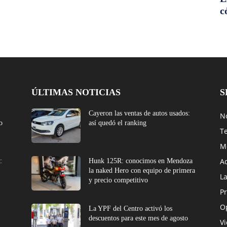
c
ÚLTIMAS NOTICIAS
S
Cayeron las ventas de autos usados:
No
o
así quedó el ranking
T
M
A
:
Hunk 125R: conocimos en Mendoza
la naked Hero con equipo de primera
L
y precio competitivo
Pr
O
La YPF del Centro activó los
descuentos para este mes de agosto
V