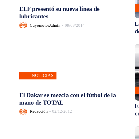
ELF presentó su nueva línea de
lubricantes
L
CuyomotorAdmin
-
09/08/2014
d
NOTICIAS
El Dakar se mezcla con el fútbol de la
mano de TOTAL
E
Redacción
-
02/12/2012
c