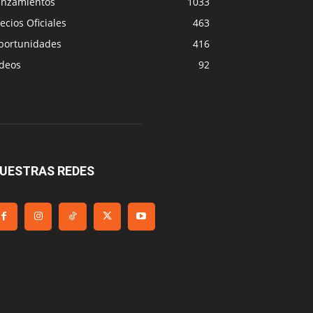
anzamientos
1033
ecios Oficiales
463
portunidades
416
ideos
92
UESTRAS REDES