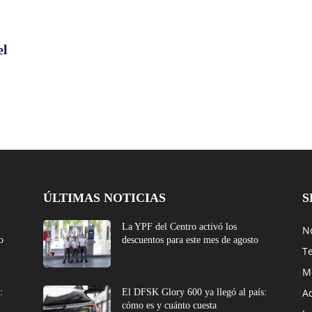
el
ÚLTIMAS NOTICIAS
S
La YPF del Centro activó los
No
o
descuentos para este mes de agosto
T
M
A
:
El DFSK Glory 600 ya llegó al país:
cómo es y cuánto cuesta