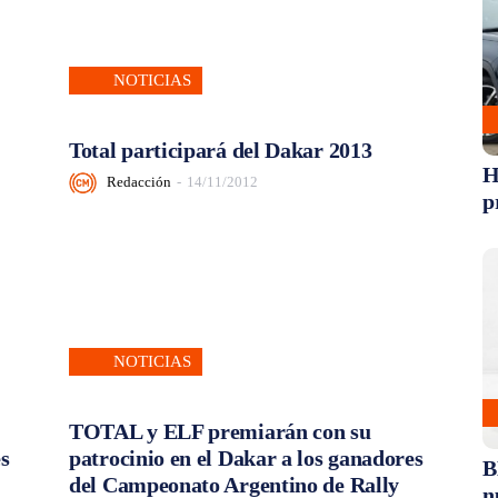
NOTICIAS
Total participará del Dakar 2013
H
Redacción
-
14/11/2012
p
NOTICIAS
TOTAL y ELF premiarán con su
es
patrocinio en el Dakar a los ganadores
B
del Campeonato Argentino de Rally
n