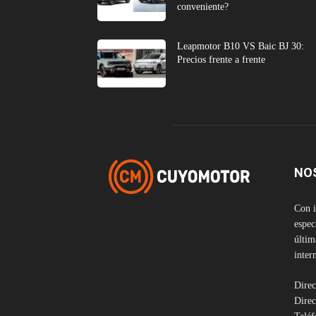
conveniente?
Leapmotor B10 VS Baic BJ 30:
Precios frente a frente
NO
Con i
espec
últim
inter
Direc
Direc