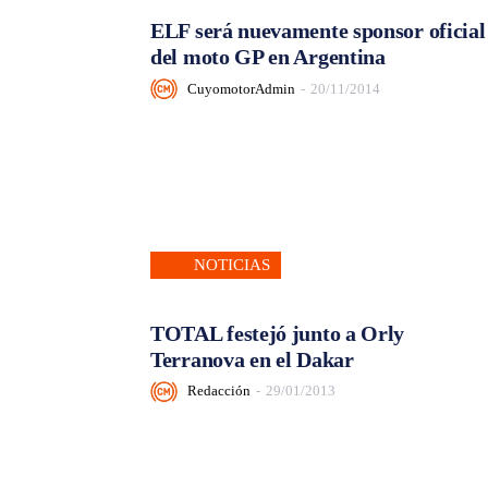
ELF será nuevamente sponsor oficial
del moto GP en Argentina
CuyomotorAdmin
-
20/11/2014
NOTICIAS
TOTAL festejó junto a Orly
Terranova en el Dakar
Redacción
-
29/01/2013