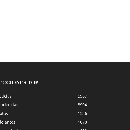
ECCIONES TOP
ticias
5967
endencias
3904
otos
1336
delantos
1078