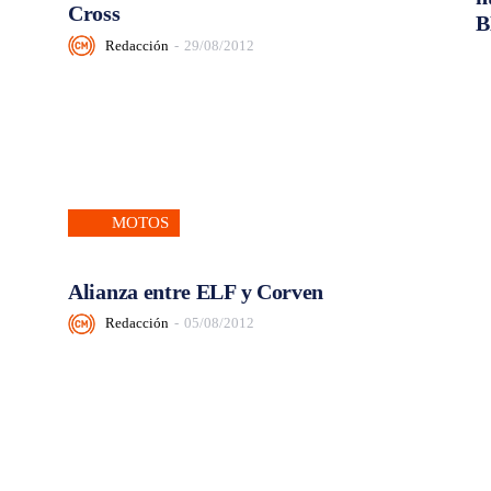
Cross
B
Redacción
-
29/08/2012
MOTOS
Alianza entre ELF y Corven
Redacción
-
05/08/2012