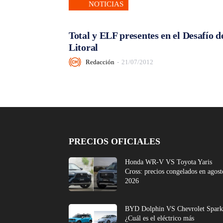
NOTICIAS
Total y ELF presentes en el Desafío d
Litoral
Redacción
-
21/07/2012
PRECIOS OFICIALES
Honda WR-V VS Toyota Yaris
Cross: precios congelados en agost
2026
BYD Dolphin VS Chevrolet Spark
¿Cuál es el eléctrico más