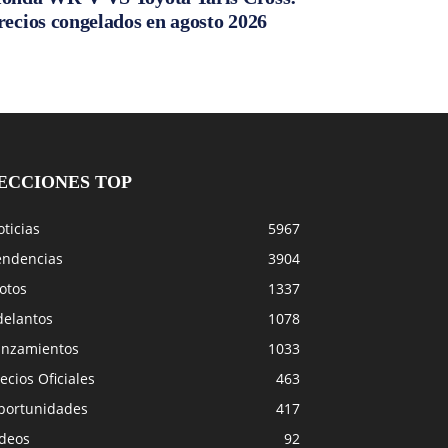
recios congelados en agosto 2026
ECCIONES TOP
ticias
5967
endencias
3904
otos
1337
delantos
1078
anzamientos
1033
ecios Oficiales
463
portunidades
417
ideos
92