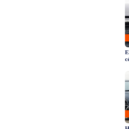
E
c
H