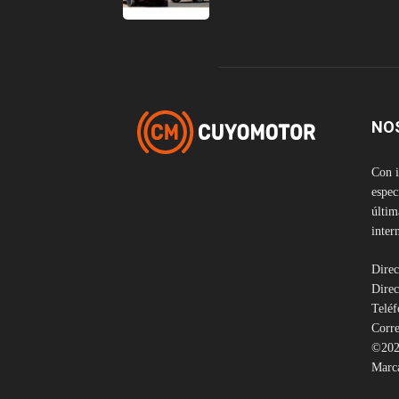
NO
Con i
espec
últim
inter
Direc
Direc
Telé
Corre
©202
Marca