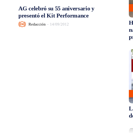
AG celebró su 55 aniversario y
presentó el Kit Performance
H
Redacción
-
14/09/2012
n
p
L
d