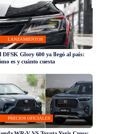
LANZAMIENTOS
l DFSK Glory 600 ya llegó al país:
ómo es y cuánto cuesta
PRECIOS OFICIALES
onda WR-V VS Toyota Yaris Cross: