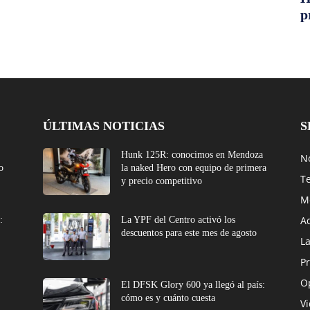
p
ÚLTIMAS NOTICIAS
S
Hunk 125R: conocimos en Mendoza
No
o
la naked Hero con equipo de primera
T
y precio competitivo
M
A
:
La YPF del Centro activó los
descuentos para este mes de agosto
L
Pr
O
El DFSK Glory 600 ya llegó al país:
cómo es y cuánto cuesta
V