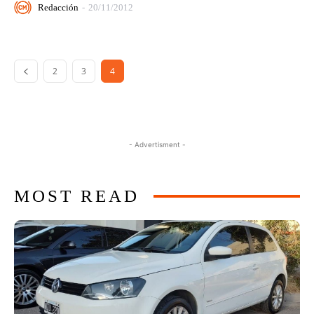
Redacción
-
20/11/2012
2
3
4
- Advertisment -
MOST READ