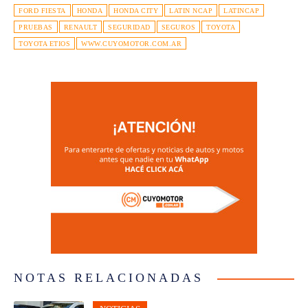
FORD FIESTA
HONDA
HONDA CITY
LATIN NCAP
LATINCAP
PRUEBAS
RENAULT
SEGURIDAD
SEGUROS
TOYOTA
TOYOTA ETIOS
WWW.CUYOMOTOR.COM.AR
NOTAS RELACIONADAS