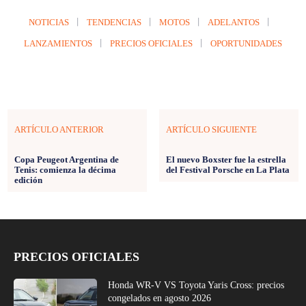
NOTICIAS
TENDENCIAS
MOTOS
ADELANTOS
LANZAMIENTOS
PRECIOS OFICIALES
OPORTUNIDADES
ARTÍCULO ANTERIOR
ARTÍCULO SIGUIENTE
Copa Peugeot Argentina de
El nuevo Boxster fue la estrella
Tenis: comienza la décima
del Festival Porsche en La Plata
edición
PRECIOS OFICIALES
Honda WR-V VS Toyota Yaris Cross: precios
congelados en agosto 2026